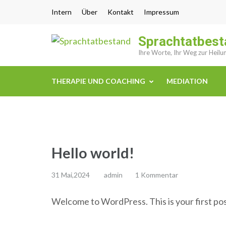
Zum
Intern
Über
Kontakt
Impressum
Inhalt
springen
Sprachtatbest
(Enter
Ihre Worte, Ihr Weg zur Heilu
drücken)
THERAPIE UND COACHING
MEDIATION
Hello world!
31 Mai,2024
admin
1 Kommentar
Welcome to WordPress. This is your first post.