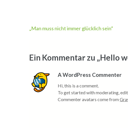
Beitragsnavigation
„Man muss nicht immer glücklich sein“
Ein Kommentar zu „Hello w
A WordPress Commenter
Hi, this is a comment.
To get started with moderating, edi
Commenter avatars come from
Gra