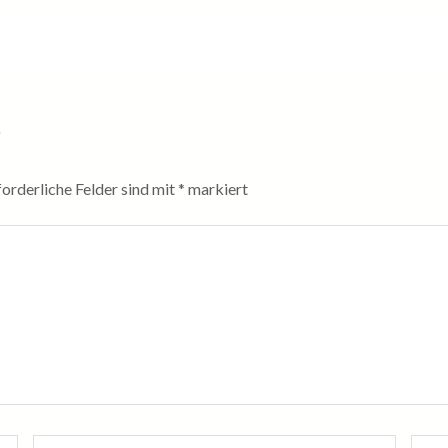
r
forderliche Felder sind mit
*
markiert
E-
Webs