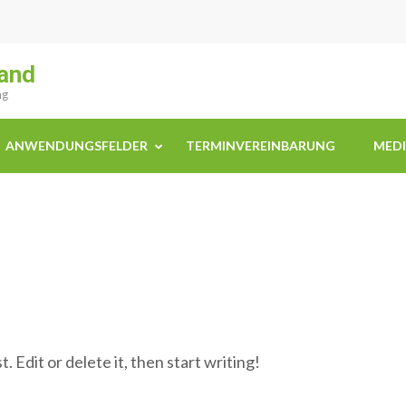
and
ng
ANWENDUNGSFELDER
TERMINVEREINBARUNG
MED
 Edit or delete it, then start writing!