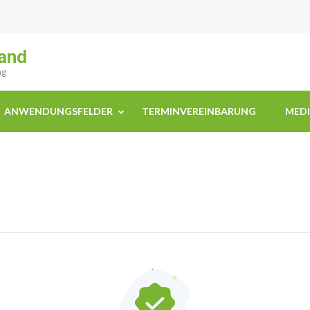
and
ng
ANWENDUNGSFELDER
TERMINVEREINBARUNG
MED