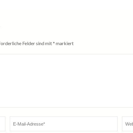
r
forderliche Felder sind mit
*
markiert
E-
Webs
Mail
*