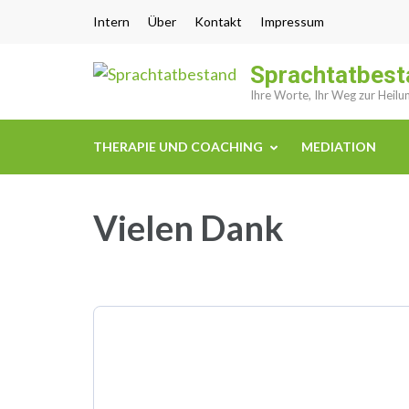
Zum
Intern
Über
Kontakt
Impressum
Inhalt
springen
Sprachtatbest
(Enter
Ihre Worte, Ihr Weg zur Heilu
drücken)
THERAPIE UND COACHING
MEDIATION
Vielen Dank