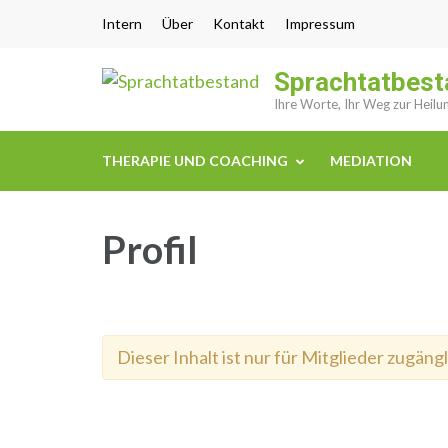
Zum
Intern
Über
Kontakt
Impressum
Inhalt
springen
Sprachtatbest
(Enter
Ihre Worte, Ihr Weg zur Heilu
drücken)
THERAPIE UND COACHING
MEDIATION
Profil
Dieser Inhalt ist nur für Mitglieder zugängl